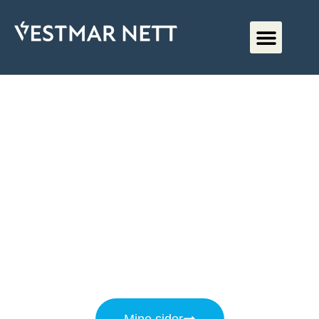
Velkommen til
Vestmar Nett AS
Mine sider