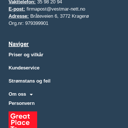
Vakttelefon:
35 98 20 94
E-post:
firmapost@vestmar-nett.no
Adresse:
Bråteveien 6, 3772 Kragerø
Org.nr: 979399901
Naviger
Priser og vilkår
Kundeservice
Strømstans og feil
Om oss
Personvern