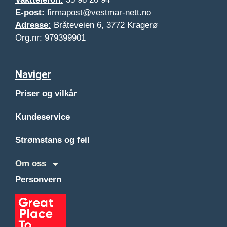
E-post:
firmapost@vestmar-nett.no
Adresse:
Bråteveien 6, 3772 Kragerø
Org.nr: 979399901
Naviger
Priser og vilkår
Kundeservice
Strømstans og feil
Om oss
Personvern